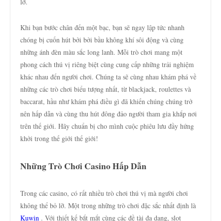
lỡ.
Khi bạn bước chân đến một bạc, bạn sẽ ngay lập tức nhanh
chóng bị cuốn hút bởi bởi bầu không khí sôi động và cùng
những ánh đèn màu sắc long lanh. Mỗi trò chơi mang một
phong cách thú vị riêng biệt cùng cung cấp những trải nghiệm
khác nhau đến người chơi. Chúng ta sẽ cùng nhau khám phá về
những các trò chơi biểu tượng nhất, từ blackjack, roulettes và
baccarat, hầu như khám phá điều gì đã khiến chúng chúng trở
nên hấp dẫn và cùng thu hút đông đảo người tham gia khắp nơi
trên thế giới. Hãy chuẩn bị cho mình cuộc phiêu lưu đầy hứng
khởi trong thế giới thế giới!
Những Trò Chơi Casino Hấp Dẫn
Trong các casino, có rất nhiều trò chơi thú vị mà người chơi
không thể bỏ lỡ. Một trong những trò chơi đặc sắc nhất định là
Kuwin
. Với thiết kế bắt mắt cùng các đề tài đa dạng, slot