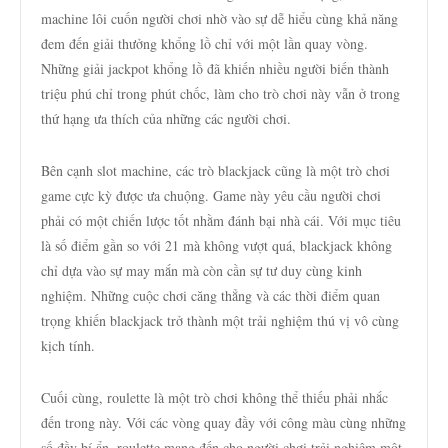
machine lôi cuốn người chơi nhờ vào sự dễ hiểu cùng khả năng
đem đến giải thưởng khổng lồ chỉ với một lần quay vòng.
Những giải jackpot khổng lồ đã khiến nhiều người biến thành
triệu phú chỉ trong phút chốc, làm cho trò chơi này vẫn ở trong
thứ hạng ưa thích của những các người chơi.
Bên cạnh slot machine, các trò blackjack cũng là một trò chơi
game cực kỳ được ưa chuộng. Game này yêu cầu người chơi
phải có một chiến lược tốt nhằm đánh bại nhà cái. Với mục tiêu
là số điểm gần so với 21 mà không vượt quá, blackjack không
chỉ dựa vào sự may mắn mà còn cần sự tư duy cùng kinh
nghiệm. Những cuộc chơi căng thẳng và các thời điểm quan
trọng khiến blackjack trở thành một trải nghiệm thú vị vô cùng
kịch tính.
Cuối cùng, roulette là một trò chơi không thể thiếu phải nhắc
đến trong này. Với các vòng quay đầy với công màu cùng những
số đầy bí ẩn, roulette mang đến cho người chơi trải nghiệm một