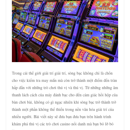
Trong cái thế giới giải trí giải trí, sòng bạc không chỉ là chốn
cho việc kiểm tra may mắn mà còn trở thành một điểm đến tràn
hấp dẫn với những trò chơi thú vị và thú vị. Từ những những âm
thanh lách cách của máy đánh bạc cho đến cảm giác hồi hộp của
bàn chơi bài, không có gì ngạc nhiên khi sòng bạc trở thành trở
thành một phần không thể thiếu trong nền văn hóa giải trí của
nhiều người. Bài viết này sẽ đưa bạn đưa bạn trên hành trình
khám phá thú vị các trò chơi casino nổi danh mà bạn bỏ lỡ bỏ