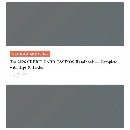
CASINO & GAMBLING
The 2026 CREDIT CARD CASINOS Handbook — Complete
with Tips & Tricks
July 25, 2026