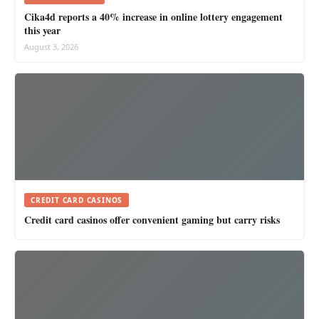
Cika4d reports a 40% increase in online lottery engagement
this year
August 3, 2026
CREDIT CARD CASINOS
Credit card casinos offer convenient gaming but carry risks