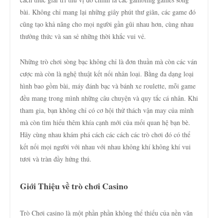
bài. Không chỉ mang lại những giây phút thư giãn, các game đó
cũng tạo khả năng cho mọi người gần gũi nhau hơn, cùng nhau
thưởng thức và san sẻ những thời khắc vui vẻ.
Những trò chơi sòng bạc không chỉ là đơn thuần mà còn các ván
cược mà còn là nghệ thuật kết nối nhân loại. Bằng đa dạng loại
hình bao gồm bài, máy đánh bạc và bánh xe roulette, mỗi game
đều mang trong mình những câu chuyện và quy tắc cá nhân. Khi
tham gia, bạn không chỉ có cơ hội thử thách vận may của mình
mà còn tìm hiểu thêm khía cạnh mới của mối quan hệ bạn bè.
Hãy cùng nhau khám phá cách các cách các trò chơi đó có thể
kết nối mọi người với nhau với nhau không khí không khí vui
tươi và tràn đầy hứng thú.
Giới Thiệu về trò chơi Casino
Trò Chơi casino là một phần phần không thể thiếu của nền văn