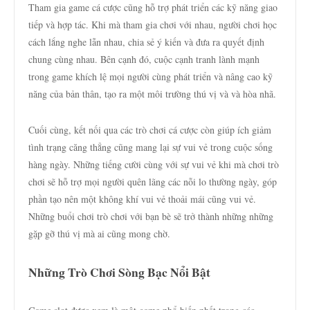
Tham gia game cá cược cũng hỗ trợ phát triển các kỹ năng giao
tiếp và hợp tác. Khi mà tham gia chơi với nhau, người chơi học
cách lắng nghe lẫn nhau, chia sẻ ý kiến và đưa ra quyết định
chung cùng nhau. Bên cạnh đó, cuộc cạnh tranh lành mạnh
trong game khích lệ mọi người cùng phát triển và nâng cao kỹ
năng của bản thân, tạo ra một môi trường thú vị và và hòa nhã.
Cuối cùng, kết nối qua các trò chơi cá cược còn giúp ích giảm
tình trạng căng thẳng cũng mang lại sự vui vẻ trong cuộc sống
hàng ngày. Những tiếng cười cùng với sự vui vẻ khi mà chơi trò
chơi sẽ hỗ trợ mọi người quên lãng các nỗi lo thường ngày, góp
phần tạo nên một không khí vui vẻ thoải mái cũng vui vẻ.
Những buổi chơi trò chơi với bạn bè sẽ trở thành những những
gặp gỡ thú vị mà ai cũng mong chờ.
Những Trò Chơi Sòng Bạc Nổi Bật