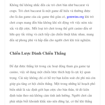
Không thể không nhắc đến các trò chơi bàn như baccarat và
craps. Trò chơi baccarat là một game dễ hiểu và thường được
cho là das game của các game thủ giàu có,
gemwins.org
khi trò
chơi craps mang đến bầu không khí sôi động với việc ném xúc
xắc và đặt cược. Mỗi loại trò chơi trong thế giới casino đều sở
hữu quy tắc riêng và cách tiếp cận chiến thuật khác nhau, mang
đến sự phong phú và hấp dẫn cho người chơi khi trải nghiệm.
Chiến Lược Dành Chiến Thắng
Để đạt được thắng lợi trong các hoạt động tham gia game tại
casino, việc sử dụng một chiến lược thích hợp là cực kỳ quan
trọng. Cái này không chỉ có hỗ trợ bạn kiểm soát chi phí mà còn
giúp gia tăng cơ hội chiến thắng. Một trong những kế hoạch phổ
biến nhất là xác định giới hạn cược cho bản thân, từ đó kiên
định tuân theo mà không cảm tính ảnh hưởng. Người chơi cần
phải nhận biết khoảnh khắc nào nên dừng lại, có thể khi thắng