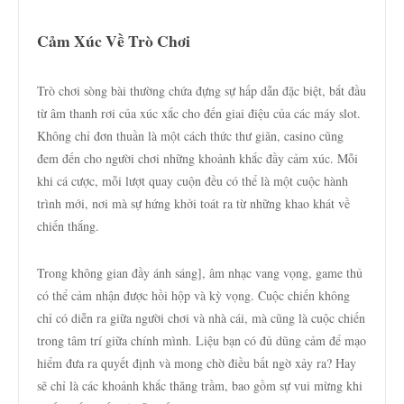
Cảm Xúc Về Trò Chơi
Trò chơi sòng bài thường chứa đựng sự hấp dẫn đặc biệt, bắt đầu
từ âm thanh rơi của xúc xắc cho đến giai điệu của các máy slot.
Không chỉ đơn thuần là một cách thức thư giãn, casino cũng
đem đến cho người chơi những khoảnh khắc đầy cảm xúc. Mỗi
khi cá cược, mỗi lượt quay cuộn đều có thể là một cuộc hành
trình mới, nơi mà sự hứng khởi toát ra từ những khao khát về
chiến thắng.
Trong không gian đầy ánh sáng], âm nhạc vang vọng, game thủ
có thể cảm nhận được hồi hộp và kỳ vọng. Cuộc chiến không
chỉ có diễn ra giữa người chơi và nhà cái, mà cũng là cuộc chiến
trong tâm trí giữa chính mình. Liệu bạn có đủ dũng cảm để mạo
hiểm đưa ra quyết định và mong chờ điều bất ngờ xảy ra? Hay
sẽ chỉ là các khoảnh khắc thăng trầm, bao gồm sự vui mừng khi