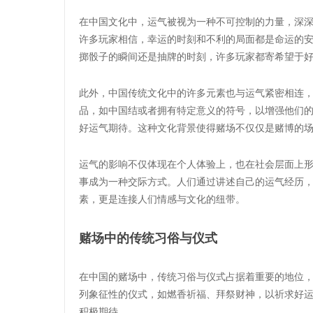
在中国文化中，运气被视为一种不可控制的力量，深
许多玩家相信，幸运的时刻和不利的局面都是命运的
掷骰子的瞬间还是抽牌的时刻，许多玩家都寄希望于
此外，中国传统文化中的许多元素也与运气紧密相连
品，如中国结或者拥有特定意义的符号，以增强他们
好运气期待。这种文化背景使得赌场不仅仅是赌博的
运气的影响不仅体现在个人体验上，也在社会层面上
事成为一种交际方式。人们通过讲述自己的运气经历
素，更是连接人们情感与文化的纽带。
赌场中的传统习俗与仪式
在中国的赌场中，传统习俗与仪式占据着重要的地位
列象征性的仪式，如燃香祈福、拜祭财神，以祈求好
积极期待。