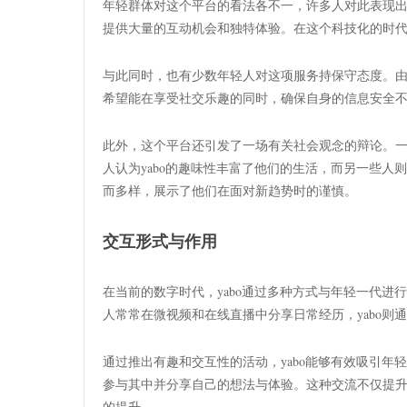
年轻群体对这个平台的看法各不一，许多人对此表现
提供大量的互动机会和独特体验。在这个科技化的时
与此同时，也有少数年轻人对这项服务持保守态度。
希望能在享受社交乐趣的同时，确保自身的信息安全
此外，这个平台还引发了一场有关社会观念的辩论。一
人认为yabo的趣味性丰富了他们的生活，而另一些
而多样，展示了他们在面对新趋势时的谨慎。
交互形式与作用
在当前的数字时代，yabo通过多种方式与年轻一代
人常常在微视频和在线直播中分享日常经历，yabo
通过推出有趣和交互性的活动，yabo能够有效吸引年轻族
参与其中并分享自己的想法与体验。这种交流不仅提
的提升。