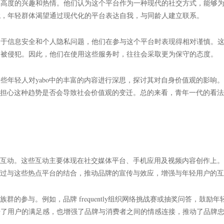
出高度的兴趣和热情。他们认为这个平台作为一种现代的社交方式，能够
代，年轻群体渴望通过现代化的平台表达自我，与同龄人建立联系。
由于信息安全和个人隐私问题，他们在参与这个平台时表现得相对谨慎。
不被侵犯。因此，他们在使用这些服务时，往往会采取更为保守的态度。
些年轻人对yabo中的丰富的内容进行深思，探讨其对自身价值观的影响
人则担心这种趋势是否会导致社会价值观的变迁。总的来看，青年一代的看
进行互动。这些互动主要体现在社交媒体平台、手机应用及视频内容创作上
则通过与这些热点平台的结合，推动品牌的宣传与效应，增强与年轻用户的
群的参与。例如，品牌 frequently组织网络挑战赛或抽奖问答，鼓励年
升了用户的满足感，也增强了品牌与消费者之间的情感连接，推动了品牌