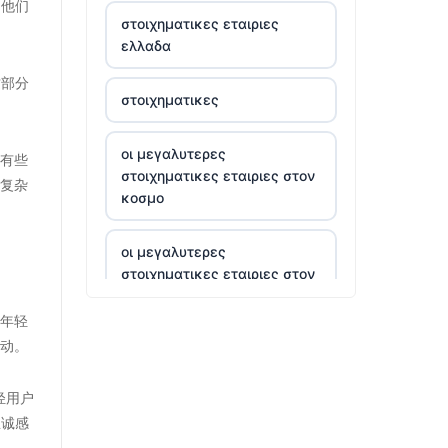
为他们
789win 9
στοιχηματικες εταιριες
ελλαδα
Crypto
这部分
στοιχηματικες
online casino
οι μεγαλυτερες
。有些
στοιχηματικες εταιριες στον
casino utan svensk licens
法复杂
κοσμο
casino utan spelpaus
οι μεγαλυτερες
στοιχηματικες εταιριες στον
utländska casino
κοσμο
。年轻
bästa online casino
互动。
στοιχηματικες ελλαδα
casino utan spelpaus
轻用户
utländska casino utan svensk
忠诚感
licens
utländska casino