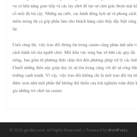
vụ có khả năng giao tiếp và các tay chơi để tạo sự cảm giác thoải mái 
cố mối độ tin cậy. Những nụ cười, các hành động lịch sự và phong cách 
mềm mỏng tất cả góp phần làm cho khách hàng cảm thấy đặc biệt cũn
lại.
Cuối cùng thì, việc trao đổi thông tin trong casino cũng phản ánh nền 
cách hành xử của người chơi. Mỗi khu vực sòng bạc sở hữu các quy tắc 
riêng, bao gồm từ phương thức chào hỏi đến phương pháp xử lý các tìn
Chuỗi những điều này giúp duy trì sự tôn trọng cùng với đó sự công bằ
trường cạnh tranh. Vì vậy, việc trao đổi không chỉ là một trao đổi tin 
được xem như một phần thể không thể thiếu của trải nghiệm toàn diện
gia những trò chơi tại casino.
© 2026 garden-arts. All Rights Reserved. | Powered by
WordPress