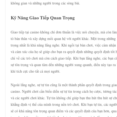
không gian và những người trong các sòng bài.
Kỹ Năng Giao Tiếp Quan Trọng
Giao tiếp tại casino không chỉ đơn thuần là việc nói chuyện, mà còn là
tỏ bản thân và xây dựng mối quan hệ với người khác. Một trong những
trọng nhất là khả năng lắng nghe. Khi ngồi tại bàn chơi, việc cảm nhận
và cảm xúc của họ sẽ giúp cho bạn ra quyết định những quyết định tốt
chỉ về các trò chơi mà còn cách giao tiếp. Khi bạn lắng nghe, các bạn c
sự tôn trọng và quan tâm đến những người xung quanh, điều này tạo ra
khí tích cực cho tất cả mọi người.
Ngoài lắng nghe, sự tự tin cũng là một thành phần quyết định trong giao
casino. Người chơi cần biểu diễn sự tự tin trong cách họ cược, tương tác
và các người chơi khác. Tự tin không chỉ giúp bạn thu hút thu hút sự c
khẳng định vị thế của mình trong nền trò chơi. Khi bạn tự tin, các ngư
sẽ có khả năng tôn trọng quan điểm và các quyết định của bạn hơn, qu