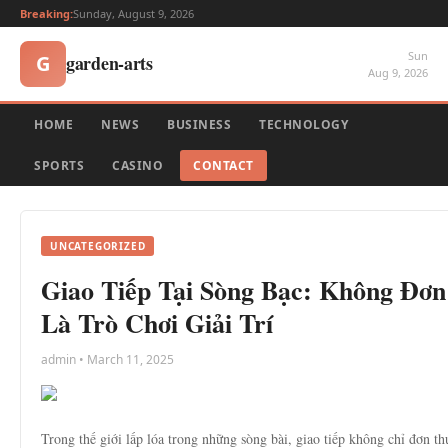
Breaking:
Sunday, August 9, 2026
Sun
garden-arts
G
Aug 9, 2026
HOME
NEWS
BUSINESS
TECHNOLOGY
SPORTS
CASINO
CONTACT
UNCATEGORIZED
Giao Tiếp Tại Sòng Bạc: Không Đơn
Là Trò Chơi Giải Trí
admin • March 11, 2025
Trong thế giới lấp lóa trong những sòng bài, giao tiếp không chỉ đơn th