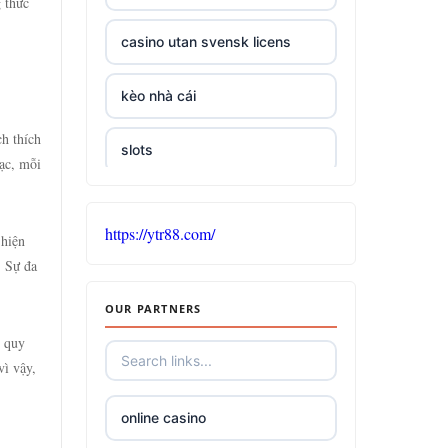
 thức
casino utan svensk licens
kèo nhà cái
ch thích
slots
ạc, mỗi
casino sites not on gamstop
https://ytr88.com/
 hiện
5 pounds casino not on
. Sự đa
GamStop
OUR PARTNERS
non UK casinos accepting UK
i quy
players
vì vậy,
top online casinos Ireland
online casino