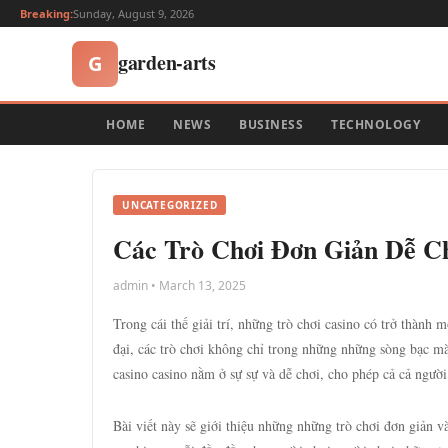
Breaking:
Sunday, August 9, 2026
garden-arts
G
HOME
NEWS
BUSINESS
TECHNOLOGY
UNCATEGORIZED
Các Trò Chơi Đơn Giản Dễ Ch
admin • March 13, 2025
Trong cái thế giải trí, những trò chơi casino có trở thành
đại, các trò chơi không chỉ trong những những sòng bạc mà
casino casino nằm ở sự sự và dễ chơi, cho phép cả cả ngườ
Bài viết này sẽ giới thiệu những những trò chơi đơn giản 