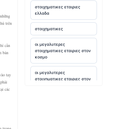
789win 9
στοιχηματικες εταιριες
ελλαδα
g những
Crypto
thủ trên
στοιχηματικες
online casino
οι μεγαλυτερες
chỉ cần
στοιχηματικες εταιριες στον
casino utan svensk licens
n bản
κοσμο
casino utan spelpaus
οι μεγαλυτερες
vào tay
στοιχηματικες εταιριες στον
 phải
utländska casino
κοσμο
ại các
bästa online casino
στοιχηματικες ελλαδα
casino utan spelpaus
utländska casino utan svensk
licens
g trong
utländska casino