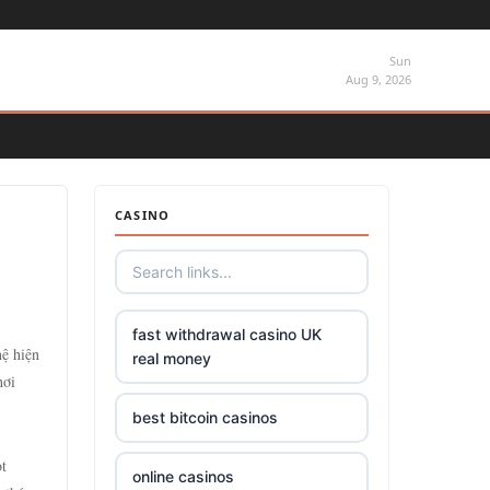
Sun
Aug 9, 2026
CASINO
fast withdrawal casino UK
hệ hiện
real money
hơi
best bitcoin casinos
ot
online casinos