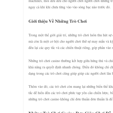
machines, mỗi đều đều cho người chơi người chơi những t
ngay cả khi khi chưa từng vào vào sòng bạc nào trước đó.
Giới thiệu Về Những Trò Chơi
Trong một thế giới giải trí, những trò chơi luôn thu hút s
mà còn là một cơ hội cho người chơi thử sự may mắn và kỹ
đều lại các quy tắc và các chiến thuật riêng, góp phần vào
Những trò chơi casino thường kết hợp giữa hứng thú và chiế
khả năng ra quyết định nhanh chóng. Điều đó không chỉ ch
dạng trong các trò chơi cũng giúp giúp các người chơi lâu 
Thêm vào đó, các trò chơi còn mang lại những biến thể khá
tắc dễ hiểu đến các trò chơi phức tạp yêu cầu chiến lược, 
những trò chơi casino không chỉ đơn thuần đơn thuần là để 